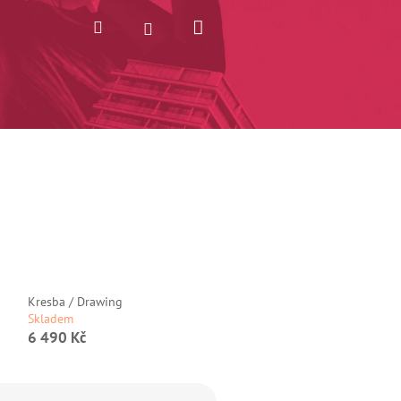
Nákupní
Hledat
Přihlášení
košík
Kresba / Drawing
Skladem
6 490 Kč