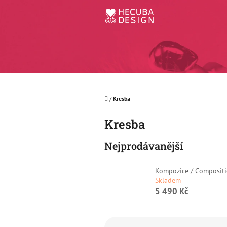
Přejít
na
obsah
Domů
/
Kresba
Kresba
Nejprodávanější
Kompozice / Composit
Skladem
5 490 Kč
Ř