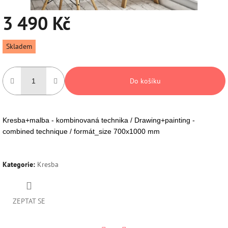
3 490 Kč
Měrná
Skladem
cena:
Do košíku
Kresba+malba - kombinovaná technika / Drawing+painting -
combined technique / formát_size 700x1000 mm
Kategorie
:
Kresba
ZEPTAT SE