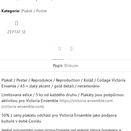
Kategorie
:
Plakát / Poster
ZEPTAT SE
Twitter
Facebook
Popis
Diskuze
Plakát / Poster / Reprodukce / Reproduction / Koláž / Collage Victoria
Ensemle / A3 + zlatý akcent / gold detail / nerámováno
Limitovaná edice / 3 ks od každého druhu / Plakáty jsou podpůrnou
aktivitou pro Victoria Ensemble
https://victoria-ensemble.com
(victoria-ensemble.com)
50% z ceny plakátu odchází pro Victoria Ensemble jako podpora
kultuře v době Covidu
Vokálně instrumentální soubor Victoria Ensemble pod vedením Viktorie Dugranpere je