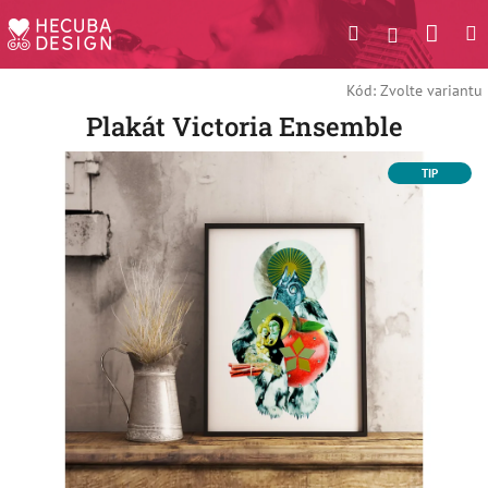
Přejít
Náku
Hledat
M
Přihlášení
na
obsah
košík
Kód:
Zvolte variantu
Plakát Victoria Ensemble
TIP